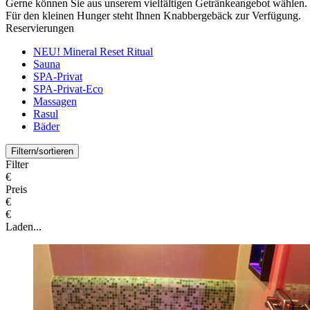
Gerne können Sie aus unserem vielfältigen Getränkeangebot wählen.
Für den kleinen Hunger steht Ihnen Knabbergebäck zur Verfügung.
Reservierungen
NEU! Mineral Reset Ritual
Sauna
SPA-Privat
SPA-Privat-Eco
️Massagen
Rasul
Bäder
Filtern/sortieren
Filter
€
Preis
€
€
Laden...